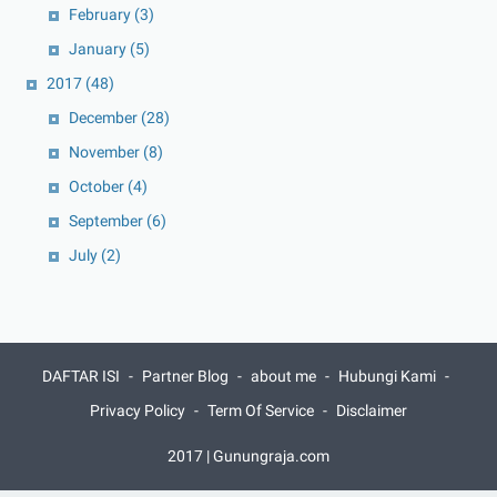
February
(3)
January
(5)
2017
(48)
December
(28)
November
(8)
October
(4)
September
(6)
July
(2)
DAFTAR ISI
Partner Blog
about me
Hubungi Kami
Privacy Policy
Term Of Service
Disclaimer
2017 | Gunungraja.com