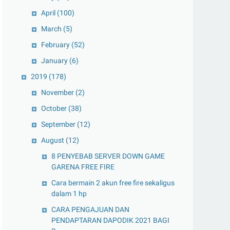
April
(100)
March
(5)
February
(52)
January
(6)
2019
(178)
November
(2)
October
(38)
September
(12)
August
(12)
8 PENYEBAB SERVER DOWN GAME
GARENA FREE FIRE
Cara bermain 2 akun free fire sekaligus
dalam 1 hp
CARA PENGAJUAN DAN
PENDAPTARAN DAPODIK 2021 BAGI