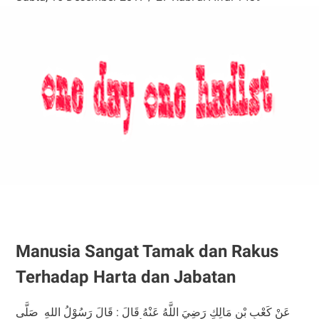
Manusia Sangat Tamak dan Rakus
Terhadap Harta dan Jabatan
عَنْ كَعْبِ بْنِ مَالِكٍ رَضِيَ اللَّهُ عَنْهُ قَالَ : قَالَ رَسُوْلُ اللهِ صَلَّى