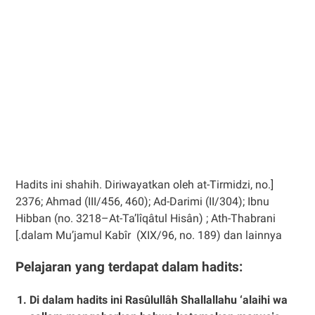
[Hadits ini shahih. Diriwayatkan oleh at-Tirmidzi, no.
2376; Ahmad (III/456, 460); Ad-Darimi (II/304); Ibnu
Hibban (no. 3218–At-Ta’lîqâtul Hisân) ; Ath-Thabrani
dalam Mu’jamul Kabîr (XIX/96, no. 189) dan lainnya.]
Pelajaran yang terdapat dalam hadits:
Di dalam hadits ini Rasûlullâh Shallallahu ‘alaihi wa