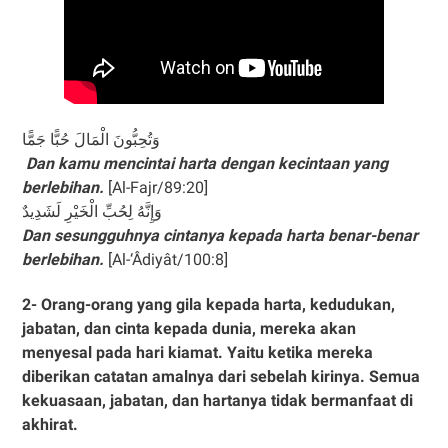
وَتُحِبُّونَ الْمَالَ حُبًّا جَمًّا
Dan kamu mencintai harta dengan kecintaan yang
berlebihan.
[Al-Fajr/89:20]
وَإِنَّهُ لِحُبِّ الْخَيْرِ لَشَدِيدٌ
Dan sesungguhnya cintanya kepada harta benar-benar
berlebihan.
[Al-‘Âdiyât/100:8]
2- Orang-orang yang gila kepada harta, kedudukan,
jabatan, dan cinta kepada dunia, mereka akan
menyesal pada hari kiamat. Yaitu ketika mereka
diberikan catatan amalnya dari sebelah kirinya. Semua
kekuasaan, jabatan, dan hartanya tidak bermanfaat di
akhirat.