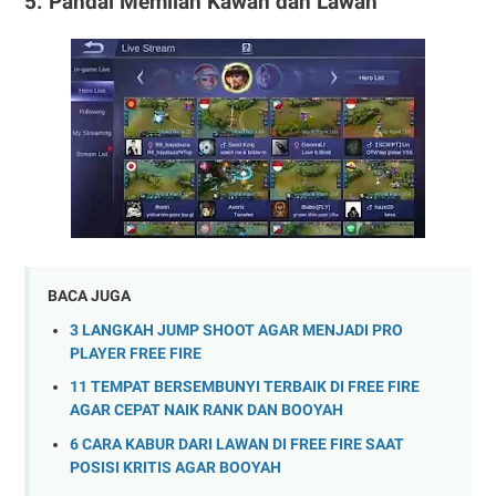
5. Pandai Memilah Kawan dan Lawan
BACA JUGA
3 LANGKAH JUMP SHOOT AGAR MENJADI PRO
PLAYER FREE FIRE
11 TEMPAT BERSEMBUNYI TERBAIK DI FREE FIRE
AGAR CEPAT NAIK RANK DAN BOOYAH
6 CARA KABUR DARI LAWAN DI FREE FIRE SAAT
POSISI KRITIS AGAR BOOYAH