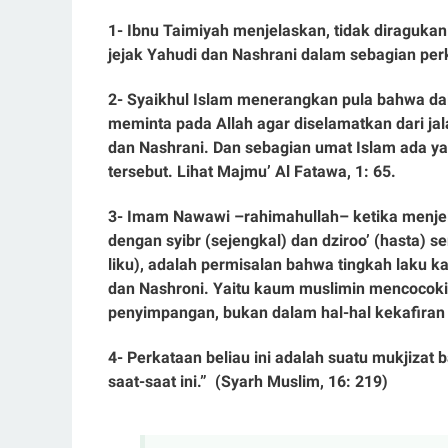
1- Ibnu Taimiyah menjelaskan, tidak diraguka
jejak Yahudi dan Nashrani dalam sebagian perk
2- Syaikhul Islam menerangkan pula bahwa dal
meminta pada Allah agar diselamatkan dari jal
dan Nashrani. Dan sebagian umat Islam ada ya
tersebut. Lihat Majmu’ Al Fatawa, 1: 65.
3- Imam Nawawi –rahimahullah– ketika menjel
dengan syibr (sejengkal) dan dziroo’ (hasta) 
liku), adalah permisalan bahwa tingkah laku k
dan Nashroni. Yaitu kaum muslimin mencocok
penyimpangan, bukan dalam hal-hal kekafiran 
4- Perkataan beliau ini adalah suatu mukjizat b
saat-saat ini.” (Syarh Muslim, 16: 219)