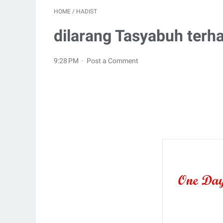
HOME
/
HADIST
dilarang Tasyabuh terh
9:28 PM
Post a Comment