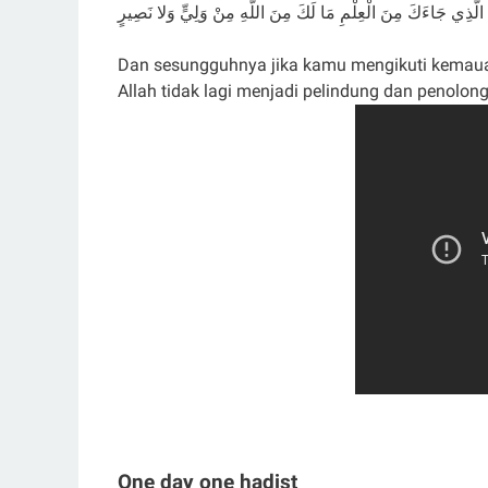
ْدَ الَّذِي جَاءَكَ مِنَ الْعِلْمِ مَا لَكَ مِنَ اللَّهِ مِنْ وَلِيٍّ وَلا نَصِيرٍ
Dan sesungguhnya jika kamu mengikuti kemau
Allah tidak lagi menjadi pelindung dan penolon
One day one hadist