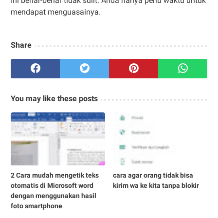
Ini benar-benar tidak sulit. Anda hanya perlu waktu untuk
mendapat menguasainya.
Share
You may like these posts
2 Cara mudah mengetik teks
cara agar orang tidak bisa
otomatis di Microsoft word
kirim wa ke kita tanpa blokir
dengan menggunakan hasil
foto smartphone