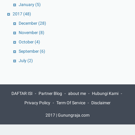
January
(5)
2017
(48)
December
(28)
November
(8)
October
(4)
September
(6)
July
(2)
DAFTAR ISI
Partner Blog
about me
Hubungi Kami
Privacy Policy
Term Of Service
Disclaimer
2017 | Gunungraja.com