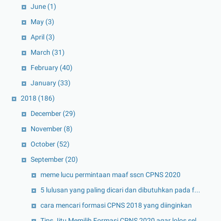
June
(1)
May
(3)
April
(3)
March
(31)
February
(40)
January
(33)
2018
(186)
December
(29)
November
(8)
October
(52)
September
(20)
meme lucu permintaan maaf sscn CPNS 2020
5 lulusan yang paling dicari dan dibutuhkan pada f...
cara mencari formasi CPNS 2018 yang diinginkan
Tips Jitu Memilih Formasi CPNS 2020 agar lolos sel...