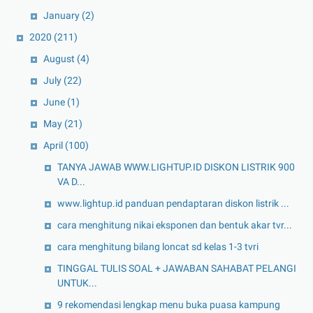
January
(2)
2020
(211)
August
(4)
July
(22)
June
(1)
May
(21)
April
(100)
TANYA JAWAB WWW.LIGHTUP.ID DISKON LISTRIK 900
VA D...
www.lightup.id panduan pendaptaran diskon listrik ...
cara menghitung nikai eksponen dan bentuk akar tvr...
cara menghitung bilang loncat sd kelas 1-3 tvri
TINGGAL TULIS SOAL + JAWABAN SAHABAT PELANGI
UNTUK...
9 rekomendasi lengkap menu buka puasa kampung