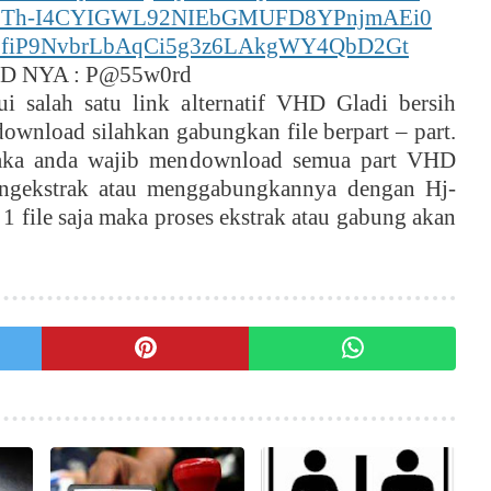
lders/1Th-I4CYIGWL92NIEbGMUFD8YPnjmAEi0
ders/1fiP9NvbrLbAqCi5g3z6LAkgWY4QbD2Gt
 NYA : P@55w0rd
i salah satu link alternatif VHD Gladi bersih
wnload silahkan gabungkan file berpart – part.
aka anda wajib mendownload semua part VHD
ngekstrak atau menggabungkannya dengan Hj-
g 1 file saja maka proses ekstrak atau gabung akan