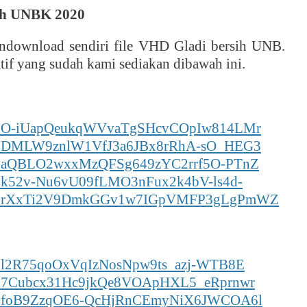
ih UNBK 2020
endownload sendiri file VHD Gladi bersih UNB.
tif yang sudah kami sediakan dibawah ini.
lders/1O-iUapQeukqWVvaTgSHcvCOpIw814LMr
lders/1DMLW9znlW1VfJ3a6JBx8rRhA-sO_HEG3
ders/1aQBLO2wxxMzQFSg649zYC2rrf5O-PTnZ
ers/1k52v-Nu6vU09fLMO3nFux2k4bV-ls4d-
olders/1rXxTi2V9DmkGGv1w7IGpVMFP3gLgPmWZ
ers/1l2R75qoOxVqIzNosNpw9ts_azj-WTB8E
ders/17Cubcx31Hc9jkQe8VOApHXL5_eRprnwr
lders/1foB9ZzqOE6-QcHjRnCEmyNiX6JWCOA6l